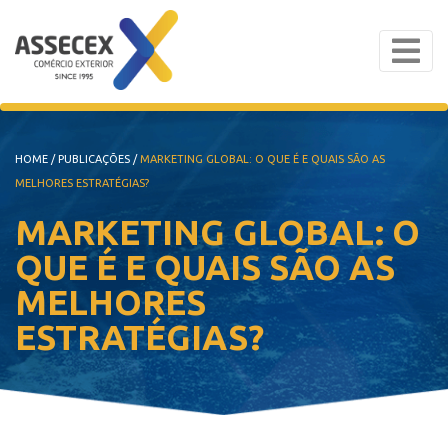
HOME
/
PUBLICAÇÕES
/
MARKETING GLOBAL: O QUE É E QUAIS SÃO AS
MELHORES ESTRATÉGIAS?
MARKETING GLOBAL: O
QUE É E QUAIS SÃO AS
MELHORES
ESTRATÉGIAS?