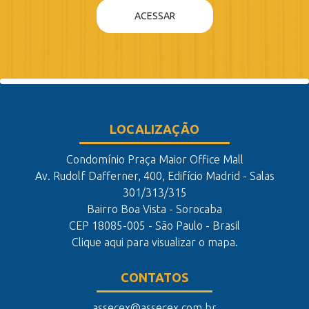
ACESSAR
LOCALIZAÇÃO
Condomínio Praça Maior Office Mall
Av. Rudolf Dafferner, 400, Edifício Madrid - Salas
301/313/315
Bairro Boa Vista - Sorocaba
CEP 18085-005 - São Paulo - Brasil
Clique aqui para visualizar o mapa.
CONTATOS
assecex@assecex.com.br