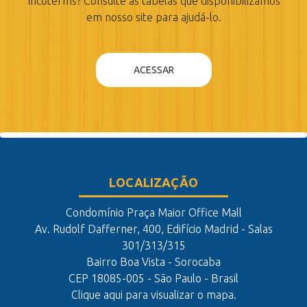
Incoterms? Consulte as tabelas que disponibilizamos
em nosso site para ajudá-lo.
ACESSAR
LOCALIZAÇÃO
Condomínio Praça Maior Office Mall
Av. Rudolf Dafferner, 400, Edifício Madrid - Salas
301/313/315
Bairro Boa Vista - Sorocaba
CEP 18085-005 - São Paulo - Brasil
Clique aqui para visualizar o mapa.